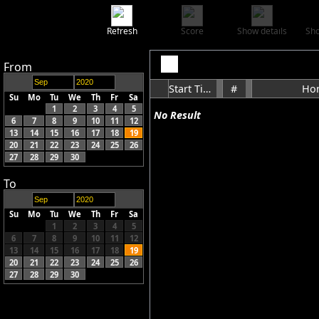
Refresh
Score
Show details
Sho
From
Start Time
#
Ho
Su
Mo
Tu
We
Th
Fr
Sa
1
2
3
4
5
No Result
6
7
8
9
10
11
12
13
14
15
16
17
18
19
20
21
22
23
24
25
26
27
28
29
30
To
Su
Mo
Tu
We
Th
Fr
Sa
1
2
3
4
5
6
7
8
9
10
11
12
13
14
15
16
17
18
19
20
21
22
23
24
25
26
27
28
29
30